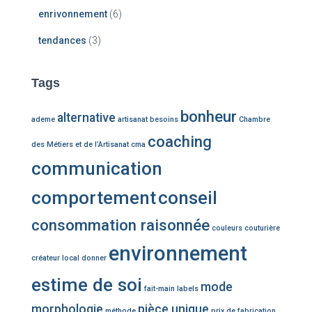
enrivonnement
(6)
tendances
(3)
Tags
bonheur
alternative
ademe
artisanat
besoins
Chambre
coaching
des Métiers et de l’Artisanat
cma
communication
comportement
conseil
consommation raisonnée
couleurs
couturière
environnement
créateur local
donner
estime de soi
mode
fait-main
labels
morphologie
pièce unique
méthode
prix de fabrication