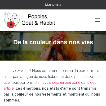
Mon compte
D
É
P
L
De la couleur dans nos vies
I
E
R
L
A
N
A
Le saviez-vous ? Nous communiquons par la parole, mais
V
aussi par la façon de nous habiller et donc par les couleurs
I
que nous portons.
J’en avais déjà un peu parlé dans cet
G
A
article
.
Les émotions, nos états d’âme sont transmis
T
par la couleur de nos vêtements et montrent qui nous
I
sommes.
O
N