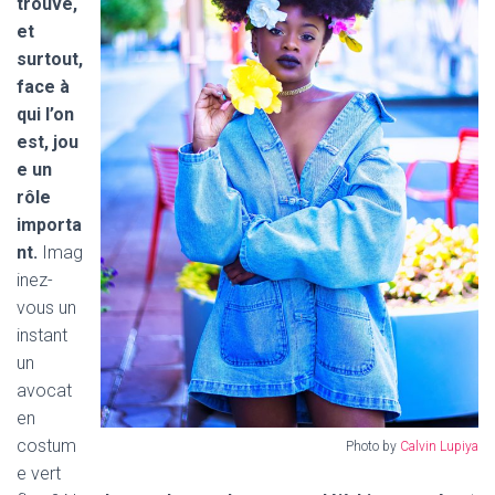
trouve,
et
surtout,
face à
qui l’on
est, jou
e un
rôle
importa
nt.
Imag
inez-
vous un
instant
un
avocat
en
costum
Photo by
Calvin Lupiya
e vert