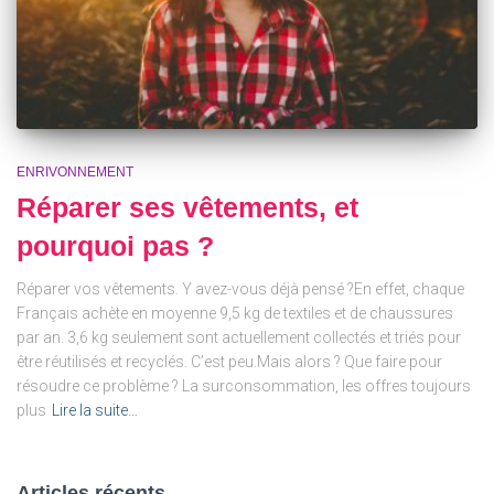
ENRIVONNEMENT
Réparer ses vêtements, et
pourquoi pas ?
Réparer vos vêtements. Y avez-vous déjà pensé ?En effet, chaque
Français achète en moyenne 9,5 kg de textiles et de chaussures
par an. 3,6 kg seulement sont actuellement collectés et triés pour
être réutilisés et recyclés. C’est peu.Mais alors ? Que faire pour
résoudre ce problème ? La surconsommation, les offres toujours
plus
Lire la suite…
Articles récents