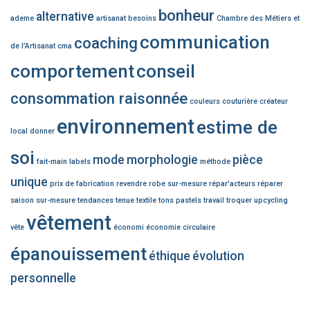
bonheur
alternative
ademe
artisanat
besoins
Chambre des Métiers et
communication
coaching
de l’Artisanat
cma
comportement
conseil
consommation raisonnée
couleurs
couturière
créateur
environnement
estime de
local
donner
soi
mode
morphologie
pièce
fait-main
labels
méthode
unique
prix de fabrication
revendre
robe sur-mesure
répar'acteurs
réparer
saison
sur-mesure
tendances
tenue
textile
tons pastels
travail
troquer
upcycling
vêtement
vête
économi
économie circulaire
épanouissement
éthique
évolution
personnelle