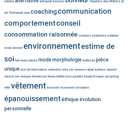
alternative
ademe
artisanat
besoins
Chambre des Métiers et
communication
coaching
de l’Artisanat
cma
comportement
conseil
consommation raisonnée
couleurs
couturière
créateur
environnement
estime de
local
donner
soi
mode
morphologie
pièce
fait-main
labels
méthode
unique
prix de fabrication
revendre
robe sur-mesure
répar'acteurs
réparer
saison
sur-mesure
tendances
tenue
textile
tons pastels
travail
troquer
upcycling
vêtement
vête
économi
économie circulaire
épanouissement
éthique
évolution
personnelle