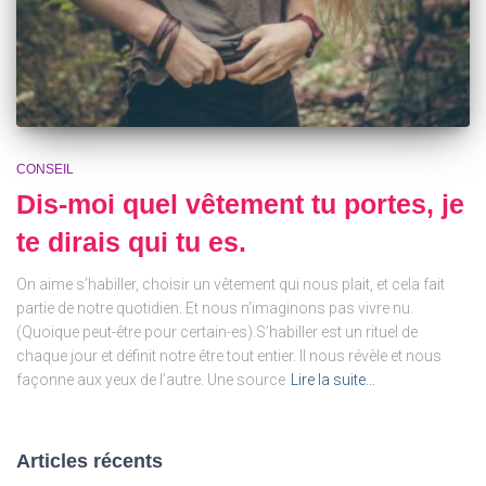
CONSEIL
Dis-moi quel vêtement tu portes, je
te dirais qui tu es.
On aime s’habiller, choisir un vêtement qui nous plait, et cela fait
partie de notre quotidien. Et nous n’imaginons pas vivre nu.
(Quoique peut-être pour certain-es).S’habiller est un rituel de
chaque jour et définit notre être tout entier. Il nous révèle et nous
façonne aux yeux de l’autre. Une source
Lire la suite…
Articles récents