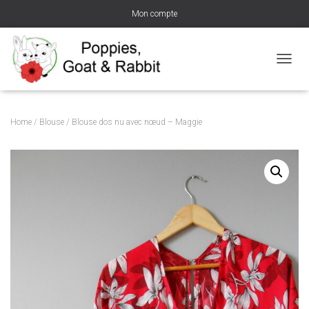
Mon compte
D
É
P
L
I
Home
/
Blouse
/ Blouse dos nu avec nœud – Maggie
E
R
L
A
N
A
V
I
G
A
T
I
O
N